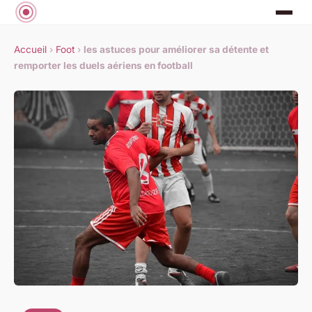
Accueil
›
Foot
›
les astuces pour améliorer sa détente et
remporter les duels aériens en football