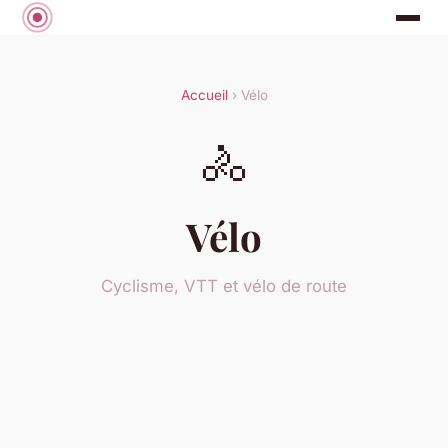
Accueil
› Vélo
🚴
Vélo
Cyclisme, VTT et vélo de route