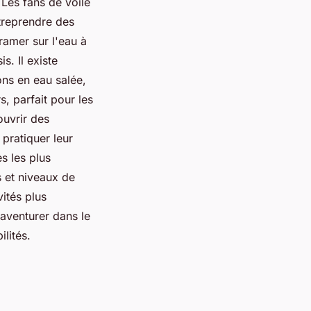
 Les fans de voile
treprendre des
ramer sur l'eau à
s. Il existe
ons en eau salée,
s, parfait pour les
ouvrir des
 pratiquer leur
s les plus
s et niveaux de
ités plus
 aventurer dans le
lités.