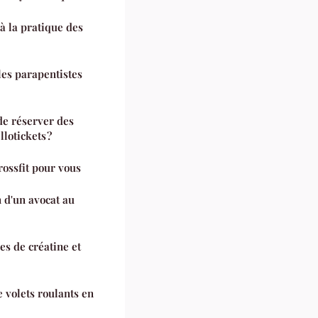
 à la pratique des
 les parapentistes
de réserver des
lotickets ?
rossfit pour vous
 d'un avocat au
es de créatine et
 volets roulants en