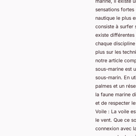
marine, il existe 
sensations fortes 
nautique le plus 
consiste à surfer
existe différentes
chaque discipline
plus sur les techn
notre article com
sous-marine est u
sous-marin. En u
palmes et un réser
la faune marine d
et de respecter l
Voile : La voile e
le vent. Que ce so
connexion avec la