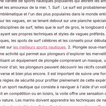
une variété de sports nautiques populaires qui attirent les a
et les amoureux de la mer. 1. Surf : Le surf est probablemen
emblématique et l'un des plus populaires dans le monde enti
 sur les vagues, en se tenant debout sur une planche spécia
 disciplines de surf, telles que le surf de gros, le longboard 
 ayant ses propres techniques et styles de vagues préférés.
iques, les spots de surf célèbres et les conseils pour début
plet sur
les meilleurs sports nautiques
. 2. Plongée sous-mar
ne activité qui permet aux plongeurs d'explorer les mervei
tilisant un équipement de plongée comprenant un masque, u
voir d'air, les plongeurs peuvent découvrir les récifs corall
iverse et bien plus encore. Il est important de suivre une f
es règles de sécurité pour profiter pleinement de cette expér
st un sport nautique qui consiste à naviguer à l'aide d'un voi
it en compétition ou en loisirs, la voile offre une sensation 
 nature. Les marins doivent apprendre les techniques de na