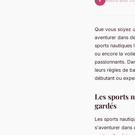
É
édith
3 août 2
Que vous soyez u
aventurer dans de 
sports nautiques 
ou encore la voil
passionnants. Dan
leurs règles de b
débutant ou exper
Les sports n
gardés
Les sports nautiq
s'aventurer dans 