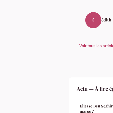
édith
É
Voir tous les artic
Actu — À lire 
Eliesse Ben Seghir 
maroc ?