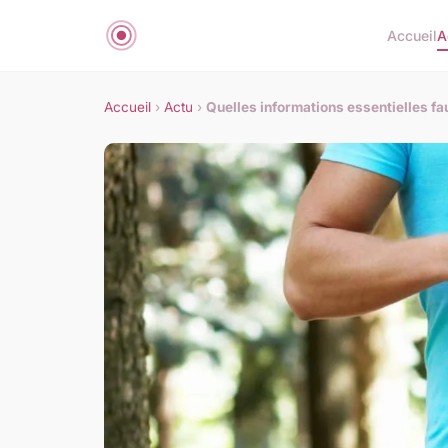
Accueil
A
Accueil
›
Actu
›
Quelles informations essentielles fau