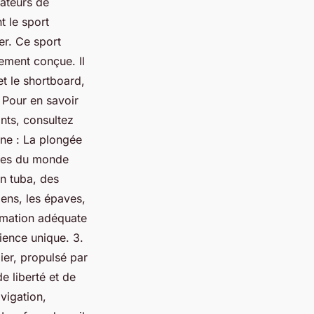
mateurs de
t le sport
er. Ce sport
lement conçue. Il
et le shortboard,
 Pour en savoir
ants, consultez
ine : La plongée
lles du monde
n tuba, des
iens, les épaves,
ormation adéquate
ience unique. 3.
lier, propulsé par
de liberté et de
vigation,