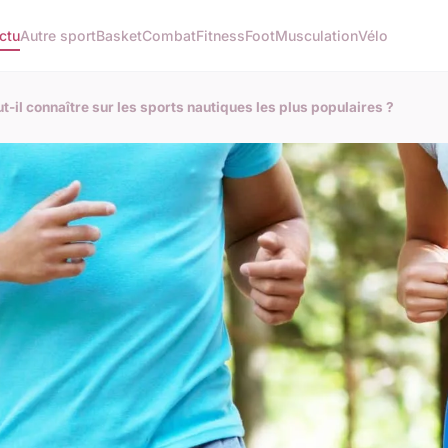
ctu
Autre sport
Basket
Combat
Fitness
Foot
Musculation
Vélo
t-il connaître sur les sports nautiques les plus populaires ?