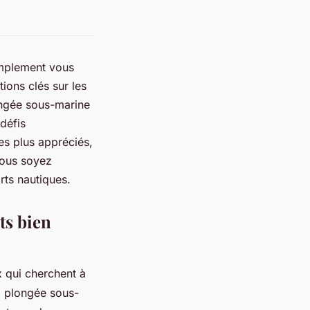
implement vous
tions clés sur les
longée sous-marine
défis
es plus appréciés,
vous soyez
rts nautiques.
ts bien
x qui cherchent à
la plongée sous-