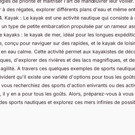
les de priorité et maîtriser l'art de manœuvrer leur voilier.
r à des régates, explorer différents plans d'eau et même en
. Kayak : Le kayak est une activité nautique qui consiste à 
, un type de petite embarcation propulsée par un rameur assi
de kayaks : le kayak de mer, idéal pour les longues expéditi
e, conçu pour naviguer sur des rapides, et le kayak de loisir
es en eau calme. Cette activité permet aux kayakistes de déc
ques, d'explorer des rivières et des lacs magnifiques, et de
 agilité. A travers ces quelques exemples de sports nautique
 évident qu'il existe une variété d'options pour tous les goût
ous recherchiez des sports d'action enivrants ou des activ
, il y en a pour tous les goûts. Alors, préparez-vous à vous
es sports nautiques et explorez ces mers infinies de possibi