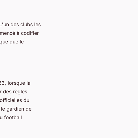
L'un des clubs les
mmencé à codifier
oque que le
63, lorsque la
r des règles
officielles du
r le gardien de
u football