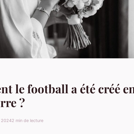
 le football a été créé e
rre ?
r 2024
2 min de lecture