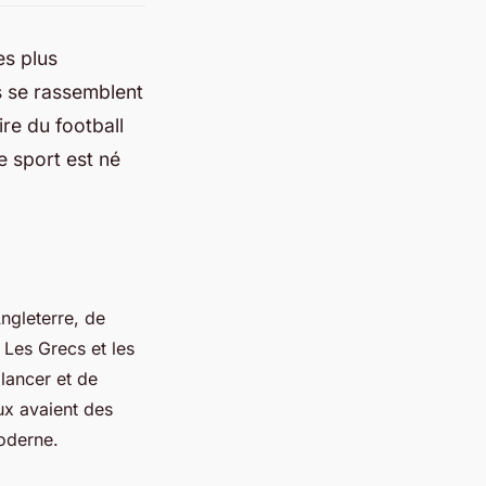
es plus
s se rassemblent
ire du football
e sport est né
Angleterre, de
 Les Grecs et les
lancer et de
eux avaient des
oderne.