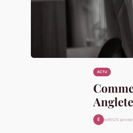
ACTU
Comment
Anglete
É
édith
25 janvie