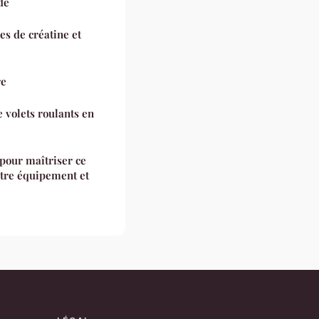
de
es de créatine et
re
 volets roulants en
pour maîtriser ce
otre équipement et