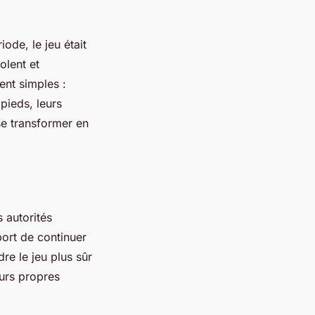
ode, le jeu était
olent et
ient simples :
pieds, leurs
se transformer en
s autorités
port de continuer
re le jeu plus sûr
eurs propres