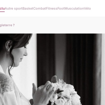
ctu
Autre sport
Basket
Combat
Fitness
Foot
Musculation
Vélo
gleterre ?