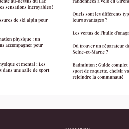
pente au-dessus du Lac
randonnées à vélo en Giron
es sensations incroyables !
Quels sont les différents typ
ssures de ski alpin pour
leurs avantages ?
Les vertus de l'huile d'onag
ation physique : un
vous accompagner pour
Où trouver un réparateur de
Seine-et-Marne ?
ysique et mental : Les
Badminton : Guide complet 
 dans une salle de sport
sport de raquette, choisir v
rejoindre la communauté