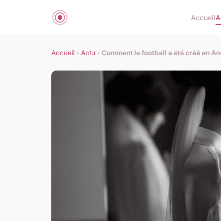
Accueil
A
Accueil
›
Actu
›
Comment le football a été créé en An