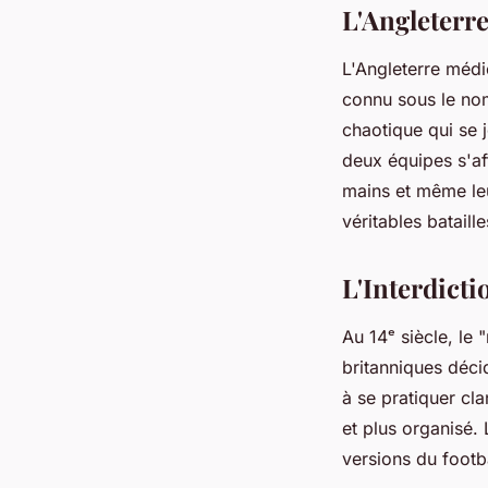
L'Angleterr
L'Angleterre médi
connu sous le nom 
chaotique qui se j
deux équipes s'aff
mains et même leu
véritables bataille
L'Interdicti
Au 14ᵉ siècle, le 
britanniques déci
à se pratiquer cl
et plus organisé.
versions du footb