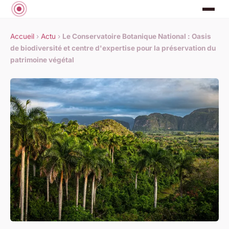
Accueil
›
Actu
›
Le Conservatoire Botanique National : Oasis
de biodiversité et centre d'expertise pour la préservation du
patrimoine végétal